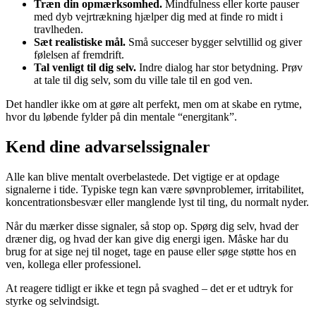
Træn din opmærksomhed.
Mindfulness eller korte pauser
med dyb vejrtrækning hjælper dig med at finde ro midt i
travlheden.
Sæt realistiske mål.
Små succeser bygger selvtillid og giver
følelsen af fremdrift.
Tal venligt til dig selv.
Indre dialog har stor betydning. Prøv
at tale til dig selv, som du ville tale til en god ven.
Det handler ikke om at gøre alt perfekt, men om at skabe en rytme,
hvor du løbende fylder på din mentale “energitank”.
Kend dine advarselssignaler
Alle kan blive mentalt overbelastede. Det vigtige er at opdage
signalerne i tide. Typiske tegn kan være søvnproblemer, irritabilitet,
koncentrationsbesvær eller manglende lyst til ting, du normalt nyder.
Når du mærker disse signaler, så stop op. Spørg dig selv, hvad der
dræner dig, og hvad der kan give dig energi igen. Måske har du
brug for at sige nej til noget, tage en pause eller søge støtte hos en
ven, kollega eller professionel.
At reagere tidligt er ikke et tegn på svaghed – det er et udtryk for
styrke og selvindsigt.