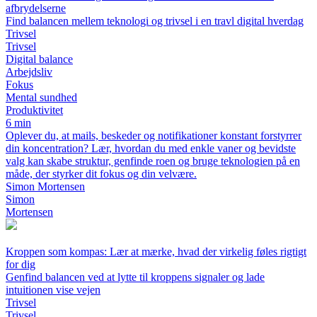
afbrydelserne
Find balancen mellem teknologi og trivsel i en travl digital hverdag
Trivsel
Trivsel
Digital balance
Arbejdsliv
Fokus
Mental sundhed
Produktivitet
6 min
Oplever du, at mails, beskeder og notifikationer konstant forstyrrer
din koncentration? Lær, hvordan du med enkle vaner og bevidste
valg kan skabe struktur, genfinde roen og bruge teknologien på en
måde, der styrker dit fokus og din velvære.
Simon Mortensen
Simon
Mortensen
Kroppen som kompas: Lær at mærke, hvad der virkelig føles rigtigt
for dig
Genfind balancen ved at lytte til kroppens signaler og lade
intuitionen vise vejen
Trivsel
Trivsel