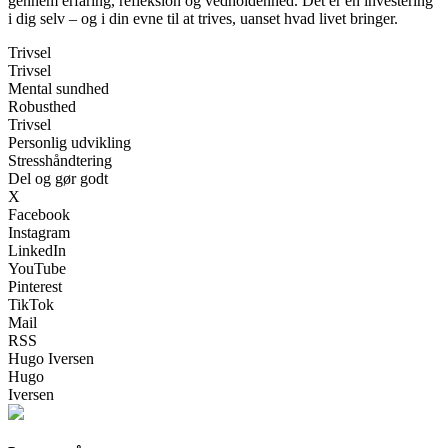
gennem erfaring, refleksion og vedholdenhed. Det er en investering
i dig selv – og i din evne til at trives, uanset hvad livet bringer.
Trivsel
Trivsel
Mental sundhed
Robusthed
Trivsel
Personlig udvikling
Stresshåndtering
Del og gør godt
X
Facebook
Instagram
LinkedIn
YouTube
Pinterest
TikTok
Mail
RSS
Hugo Iversen
Hugo
Iversen