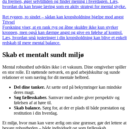
du hjernen, øger selvtilliden og finder mening i hverdagen. Læs,
hvordan du kan bruge læring som en aktiv strategi for mental styrke.
Ret ryggen, ro sindet – sådan kan kropsholdning hjælpe mod angst
Trivsel
Forskning viser, at en rank ryg og åbne skuldre ikke kun styrker
kroppen, men også kan dæmpe angst og give en følelse af kontrol.
Læs, hvordan små justeringer i din kropsholdning kan blive et enkelt
redskab til mere mental balance.
Skab et mentalt sundt miljø
Mental robusthed udvikles ikke i et vakuum. Dine omgivelser spiller
en stor rolle. Et støttende netværk, en god arbejdskultur og sunde
relationer er som næring for dit mentale helbred.
Del dine tanker.
At sætte ord på bekymringer kan mindske
deres magt.
Søg fællesskaber.
Samvær med andre giver perspektiv og
følelsen af at høre til.
Skab balance.
Sørg for, at der er plads til både præstation og
restitution i din hverdag.
Et miljø, hvor man kan være ærlig om sine grænser, gør det lettere at
bevare robustheden – både individuelt og som fællesskab.