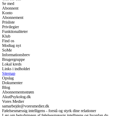
Se med
Abonnent
Konto
Abonnement
Prisliste
Privilegier
Funktionaliteter
Klub
Find os
Modtag nyt
SoMe
Informationsbrev
Brugergruppe
Lokal kreds
Links i indholdet
Sitemap
Opslag
Dokumenter
Blog
Abonnementsstrøm
AkutPsykolog.dk
Vores Medier
samarbejde@voresmedier.dk
Følelsesmæssig intelligens - forstå og styrk dine relationer
Lær om betydningen af følelsesmæssig intelligens og hvordan du