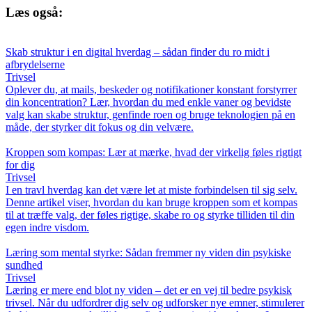
Læs også:
Skab struktur i en digital hverdag – sådan finder du ro midt i
afbrydelserne
Trivsel
Oplever du, at mails, beskeder og notifikationer konstant forstyrrer
din koncentration? Lær, hvordan du med enkle vaner og bevidste
valg kan skabe struktur, genfinde roen og bruge teknologien på en
måde, der styrker dit fokus og din velvære.
Kroppen som kompas: Lær at mærke, hvad der virkelig føles rigtigt
for dig
Trivsel
I en travl hverdag kan det være let at miste forbindelsen til sig selv.
Denne artikel viser, hvordan du kan bruge kroppen som et kompas
til at træffe valg, der føles rigtige, skabe ro og styrke tilliden til din
egen indre visdom.
Læring som mental styrke: Sådan fremmer ny viden din psykiske
sundhed
Trivsel
Læring er mere end blot ny viden – det er en vej til bedre psykisk
trivsel. Når du udfordrer dig selv og udforsker nye emner, stimulerer