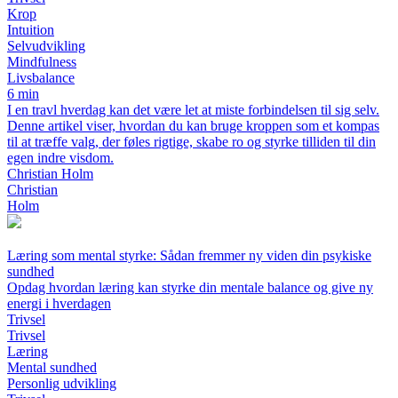
Krop
Intuition
Selvudvikling
Mindfulness
Livsbalance
6 min
I en travl hverdag kan det være let at miste forbindelsen til sig selv.
Denne artikel viser, hvordan du kan bruge kroppen som et kompas
til at træffe valg, der føles rigtige, skabe ro og styrke tilliden til din
egen indre visdom.
Christian Holm
Christian
Holm
Læring som mental styrke: Sådan fremmer ny viden din psykiske
sundhed
Opdag hvordan læring kan styrke din mentale balance og give ny
energi i hverdagen
Trivsel
Trivsel
Læring
Mental sundhed
Personlig udvikling