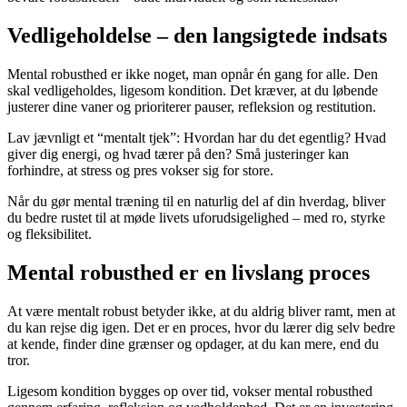
Vedligeholdelse – den langsigtede indsats
Mental robusthed er ikke noget, man opnår én gang for alle. Den
skal vedligeholdes, ligesom kondition. Det kræver, at du løbende
justerer dine vaner og prioriterer pauser, refleksion og restitution.
Lav jævnligt et “mentalt tjek”: Hvordan har du det egentlig? Hvad
giver dig energi, og hvad tærer på den? Små justeringer kan
forhindre, at stress og pres vokser sig for store.
Når du gør mental træning til en naturlig del af din hverdag, bliver
du bedre rustet til at møde livets uforudsigelighed – med ro, styrke
og fleksibilitet.
Mental robusthed er en livslang proces
At være mentalt robust betyder ikke, at du aldrig bliver ramt, men at
du kan rejse dig igen. Det er en proces, hvor du lærer dig selv bedre
at kende, finder dine grænser og opdager, at du kan mere, end du
tror.
Ligesom kondition bygges op over tid, vokser mental robusthed