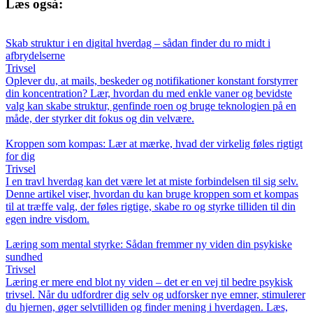
Læs også:
Skab struktur i en digital hverdag – sådan finder du ro midt i
afbrydelserne
Trivsel
Oplever du, at mails, beskeder og notifikationer konstant forstyrrer
din koncentration? Lær, hvordan du med enkle vaner og bevidste
valg kan skabe struktur, genfinde roen og bruge teknologien på en
måde, der styrker dit fokus og din velvære.
Kroppen som kompas: Lær at mærke, hvad der virkelig føles rigtigt
for dig
Trivsel
I en travl hverdag kan det være let at miste forbindelsen til sig selv.
Denne artikel viser, hvordan du kan bruge kroppen som et kompas
til at træffe valg, der føles rigtige, skabe ro og styrke tilliden til din
egen indre visdom.
Læring som mental styrke: Sådan fremmer ny viden din psykiske
sundhed
Trivsel
Læring er mere end blot ny viden – det er en vej til bedre psykisk
trivsel. Når du udfordrer dig selv og udforsker nye emner, stimulerer
du hjernen, øger selvtilliden og finder mening i hverdagen. Læs,