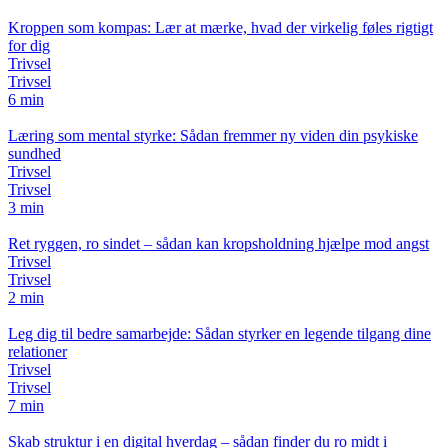
Kroppen som kompas: Lær at mærke, hvad der virkelig føles rigtigt
for dig
Trivsel
Trivsel
6 min
Læring som mental styrke: Sådan fremmer ny viden din psykiske
sundhed
Trivsel
Trivsel
3 min
Ret ryggen, ro sindet – sådan kan kropsholdning hjælpe mod angst
Trivsel
Trivsel
2 min
Leg dig til bedre samarbejde: Sådan styrker en legende tilgang dine
relationer
Trivsel
Trivsel
7 min
Skab struktur i en digital hverdag – sådan finder du ro midt i