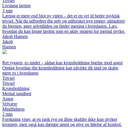
Trivsel
Livslang læring
3 min
Læring er mere end blot ny viden – det er en vej til bedre psykisk
trivsel. Når du udfordrer dig selv og udforsker nye emner, stimulerer
du hjernen, øger selvtilliden og finder mening i hverdagen. Læs,
hvordan du kan bruge læring som en aktiv strategi for mental styrke.
Jakob Hansen
Jakob
Hansen
Ret ryggen, ro sindet – sådan kan kropsholdning hjælpe mod angst
Opdag hvordan din kropsholdning kan påvirke dit sind og skabe
mere ro i hverdagen
Trivsel
Trivsel
Kropsholdning
Mental sundhed
Angst
Velvære
Mindfulness
2 min
Forskning viser, at en rank ryg og åbne skuldre ikke kun styrker
kroppen, men også kan dæmpe angst og give en følelse af kontrol.