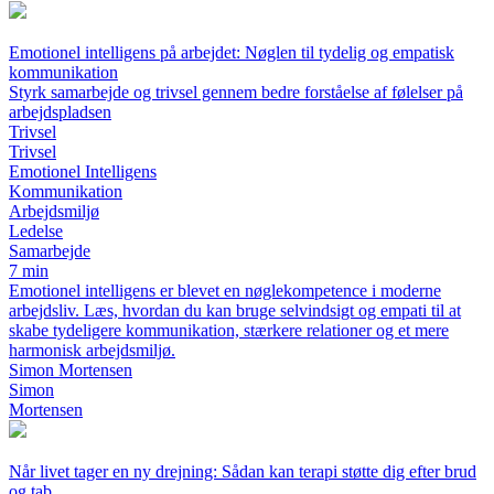
Emotionel intelligens på arbejdet: Nøglen til tydelig og empatisk
kommunikation
Styrk samarbejde og trivsel gennem bedre forståelse af følelser på
arbejdspladsen
Trivsel
Trivsel
Emotionel Intelligens
Kommunikation
Arbejdsmiljø
Ledelse
Samarbejde
7 min
Emotionel intelligens er blevet en nøglekompetence i moderne
arbejdsliv. Læs, hvordan du kan bruge selvindsigt og empati til at
skabe tydeligere kommunikation, stærkere relationer og et mere
harmonisk arbejdsmiljø.
Simon Mortensen
Simon
Mortensen
Når livet tager en ny drejning: Sådan kan terapi støtte dig efter brud
og tab