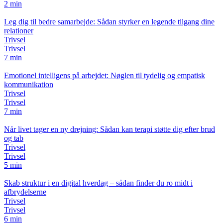
2 min
Leg dig til bedre samarbejde: Sådan styrker en legende tilgang dine
relationer
Trivsel
Trivsel
7 min
Emotionel intelligens på arbejdet: Nøglen til tydelig og empatisk
kommunikation
Trivsel
Trivsel
7 min
Når livet tager en ny drejning: Sådan kan terapi støtte dig efter brud
og tab
Trivsel
Trivsel
5 min
Skab struktur i en digital hverdag – sådan finder du ro midt i
afbrydelserne
Trivsel
Trivsel
6 min