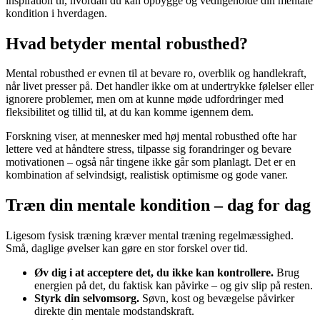
inspiration til, hvordan du kan opbygge og vedligeholde din mentale
kondition i hverdagen.
Hvad betyder mental robusthed?
Mental robusthed er evnen til at bevare ro, overblik og handlekraft,
når livet presser på. Det handler ikke om at undertrykke følelser eller
ignorere problemer, men om at kunne møde udfordringer med
fleksibilitet og tillid til, at du kan komme igennem dem.
Forskning viser, at mennesker med høj mental robusthed ofte har
lettere ved at håndtere stress, tilpasse sig forandringer og bevare
motivationen – også når tingene ikke går som planlagt. Det er en
kombination af selvindsigt, realistisk optimisme og gode vaner.
Træn din mentale kondition – dag for dag
Ligesom fysisk træning kræver mental træning regelmæssighed.
Små, daglige øvelser kan gøre en stor forskel over tid.
Øv dig i at acceptere det, du ikke kan kontrollere.
Brug
energien på det, du faktisk kan påvirke – og giv slip på resten.
Styrk din selvomsorg.
Søvn, kost og bevægelse påvirker
direkte din mentale modstandskraft.