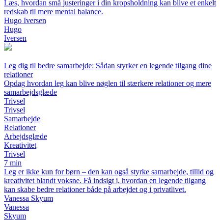
Læs, hvordan små justeringer i din kropsholdning kan blive et enkelt
redskab til mere mental balance.
Hugo Iversen
Hugo
Iversen
Leg dig til bedre samarbejde: Sådan styrker en legende tilgang dine
relationer
Opdag hvordan leg kan blive nøglen til stærkere relationer og mere
samarbejdsglæde
Trivsel
Trivsel
Samarbejde
Relationer
Arbejdsglæde
Kreativitet
Trivsel
7 min
Leg er ikke kun for børn – den kan også styrke samarbejde, tillid og
kreativitet blandt voksne. Få indsigt i, hvordan en legende tilgang
kan skabe bedre relationer både på arbejdet og i privatlivet.
Vanessa Skyum
Vanessa
Skyum