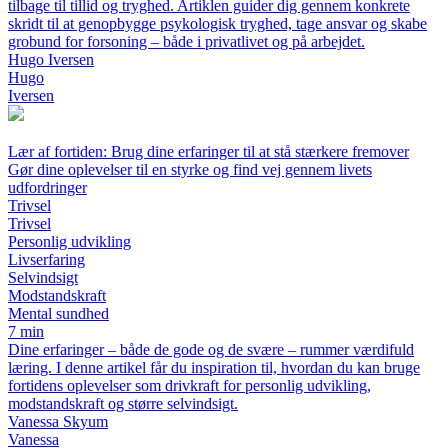
tilbage til tillid og tryghed. Artiklen guider dig gennem konkrete
skridt til at genopbygge psykologisk tryghed, tage ansvar og skabe
grobund for forsoning – både i privatlivet og på arbejdet.
Hugo Iversen
Hugo
Iversen
Lær af fortiden: Brug dine erfaringer til at stå stærkere fremover
Gør dine oplevelser til en styrke og find vej gennem livets
udfordringer
Trivsel
Trivsel
Personlig udvikling
Livserfaring
Selvindsigt
Modstandskraft
Mental sundhed
7 min
Dine erfaringer – både de gode og de svære – rummer værdifuld
læring. I denne artikel får du inspiration til, hvordan du kan bruge
fortidens oplevelser som drivkraft for personlig udvikling,
modstandskraft og større selvindsigt.
Vanessa Skyum
Vanessa