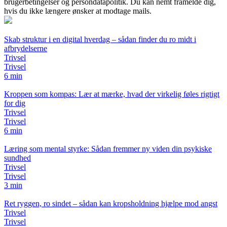
brugerbetingelser og persondatapolitik. Du kan nemt framelde dig,
hvis du ikke længere ønsker at modtage mails.
Skab struktur i en digital hverdag – sådan finder du ro midt i
afbrydelserne
Trivsel
Trivsel
6 min
Kroppen som kompas: Lær at mærke, hvad der virkelig føles rigtigt
for dig
Trivsel
Trivsel
6 min
Læring som mental styrke: Sådan fremmer ny viden din psykiske
sundhed
Trivsel
Trivsel
3 min
Ret ryggen, ro sindet – sådan kan kropsholdning hjælpe mod angst
Trivsel
Trivsel