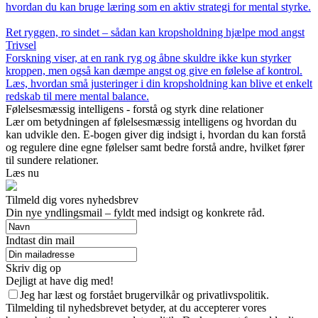
hvordan du kan bruge læring som en aktiv strategi for mental styrke.
Ret ryggen, ro sindet – sådan kan kropsholdning hjælpe mod angst
Trivsel
Forskning viser, at en rank ryg og åbne skuldre ikke kun styrker
kroppen, men også kan dæmpe angst og give en følelse af kontrol.
Læs, hvordan små justeringer i din kropsholdning kan blive et enkelt
redskab til mere mental balance.
Følelsesmæssig intelligens - forstå og styrk dine relationer
Lær om betydningen af følelsesmæssig intelligens og hvordan du
kan udvikle den. E-bogen giver dig indsigt i, hvordan du kan forstå
og regulere dine egne følelser samt bedre forstå andre, hvilket fører
til sundere relationer.
Læs nu
Tilmeld dig vores nyhedsbrev
Din nye yndlingsmail – fyldt med indsigt og konkrete råd.
Indtast din mail
Skriv dig op
Dejligt at have dig med!
Jeg har læst og forstået brugervilkår og privatlivspolitik.
Tilmelding til nyhedsbrevet betyder, at du accepterer vores