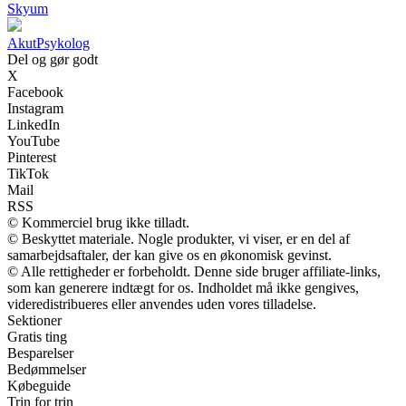
Skyum
Akut
Psykolog
Del og gør godt
X
Facebook
Instagram
LinkedIn
YouTube
Pinterest
TikTok
Mail
RSS
© Kommerciel brug ikke tilladt.
© Beskyttet materiale. Nogle produkter, vi viser, er en del af
samarbejdsaftaler, der kan give os en økonomisk gevinst.
© Alle rettigheder er forbeholdt. Denne side bruger affiliate-links,
som kan generere indtægt for os. Indholdet må ikke gengives,
videredistribueres eller anvendes uden vores tilladelse.
Sektioner
Gratis ting
Besparelser
Bedømmelser
Købeguide
Trin for trin