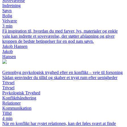
Soveværelse
Indretning
Søvn
Bolig
Velvære
3 min
Få inspiration til, hvordan du med farver, lys, materialer og enkle
valg kan indrette et soveværelse, der støtter afslapning og giver
kroppen de bedste betingelser for en god nats søvn.
Jakob Hansen
Jakob
Hansen
Genopbyg psykologisk tryghed efter en konflikt – veje til forsoning
Sådan genvinder du tillid og skaber et trygt rum efter uenigheder
Trivsel
Trivsel
Psykologisk Tryghed
Konflikthåndtering
Relationer
Kommunikation
Tillid
4 min
Når en konflikt har rystet relationen, kan det føles svært at finde