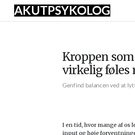
AKUT
PSYKOLOG
Kroppen som 
virkelig føles 
Genfind balancen ved at lytt
I en tid, hvor mange af os 
input og høje forventninge