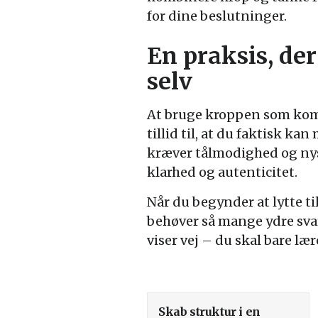
for dine beslutninger.
En praksis, der 
selv
At bruge kroppen som kompa
tillid til, at du faktisk kan
kræver tålmodighed og nysg
klarhed og autenticitet.
Når du begynder at lytte t
behøver så mange ydre svar
viser vej – du skal bare lær
Skab struktur i en