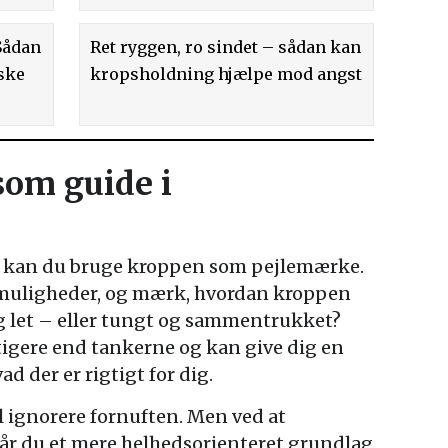
Sådan
Ret ryggen, ro sindet – sådan kan
ske
kropsholdning hjælpe mod angst
om guide i
lg, kan du bruge kroppen som pejlemærke.
e muligheder, og mærk, hvordan kroppen
og let – eller tungt og sammentrukket?
tigere end tankerne og kan give dig en
d der er rigtigt for dig.
al ignorere fornuften. Men ved at
år du et mere helhedsorienteret grundlag