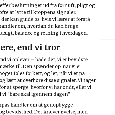
ræffer beslutninger ud fra fornuft, pligt og
te at lytte til kroppens signaler.
er kan guide os, hvis vi lærer at forstå
 handler om, hvordan du kan bruge
ndsigt, balance og retning i hverdagen.
re, end vi tror
ad vi oplever – både det, vi er bevidste
mærke til. Den spænder op, når vi er
oget føles forkert, og let, når vi er på
og lært at overhøre disse signaler. Vi tager
or at spørge, hvorfor vi har ondt, eller vi
i vi “bare skal igennem dagen”.
mpas handler om at genopbygge
og bevidsthed. Det kræver øvelse, men