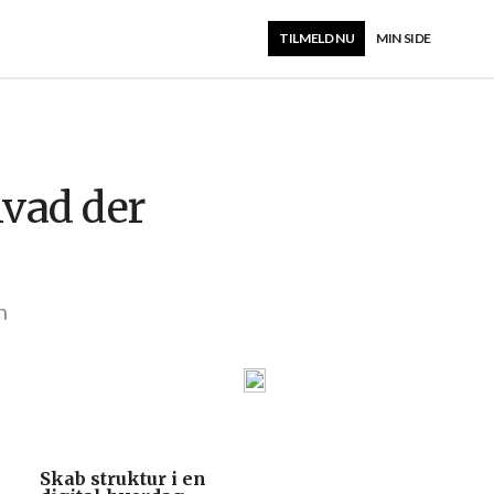
TILMELD NU
MIN SIDE
vad der
n
Skab struktur i en