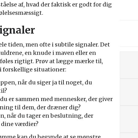
tåelse af, hvad der faktisk er godt for dig
følelsesmæssigt.
signaler
tiden, men ofte i subtile signaler. Det
uldrene, en knude i maven eller en
føles rigtigt. Prøv at lægge mærke til,
 forskellige situationer:
ppen, når du siger ja til noget, du
il?
r du er sammen med mennesker, der giver
ning til dem, der dræner dig?
n, når du tager en beslutning, der
dine værdier?
dømme kan du begynde at se mønstre.