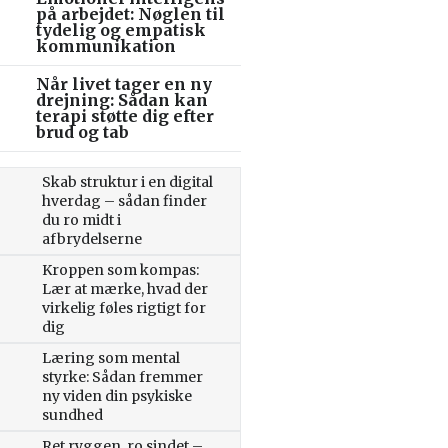
på arbejdet: Nøglen til
tydelig og empatisk
kommunikation
Når livet tager en ny
drejning: Sådan kan
terapi støtte dig efter
brud og tab
Skab struktur i en digital
hverdag – sådan finder
du ro midt i
afbrydelserne
Kroppen som kompas:
Lær at mærke, hvad der
virkelig føles rigtigt for
dig
Læring som mental
styrke: Sådan fremmer
ny viden din psykiske
sundhed
Ret ryggen, ro sindet –