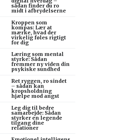
digital hverdag –
sådan finder du ro
midt i afbrydelserne
Kroppen som
kompas: Lær at
mærke, hvad der
virkelig føles rigtigt
for dig
Læring som mental
styrke: Sådan
fremmer ny viden din
psykiske sundhed
Ret ryggen, ro sindet
– sådan kan
kropsholdning
hjælpe mod angst
Leg dig til bedre
samarbejde: Sådan
styrker en legende
tilgang dine
relationer
Emotionel intelligens