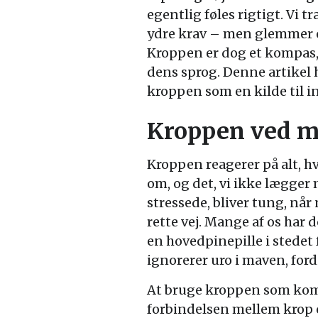
egentlig føles rigtigt. Vi t
ydre krav – men glemmer of
Kroppen er dog et kompas, d
dens sprog. Denne artikel
kroppen som en kilde til i
Kroppen ved me
Kroppen reagerer på alt, hv
om, og det, vi ikke lægger 
stressede, bliver tung, når n
rette vej. Mange af os har d
en hovedpinepille i stedet f
ignorerer uro i maven, ford
At bruge kroppen som ko
forbindelsen mellem krop 