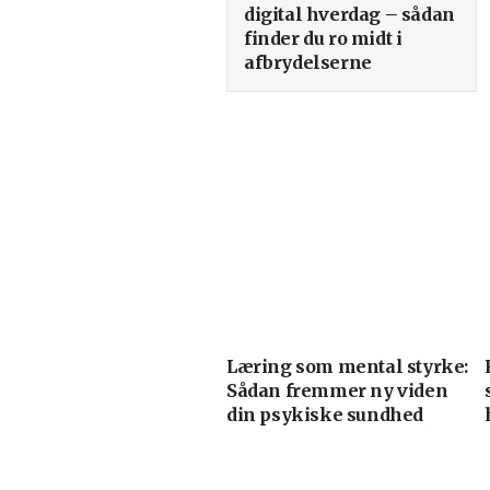
digital hverdag – sådan
finder du ro midt i
afbrydelserne
Læring som mental styrke:
Sådan fremmer ny viden
din psykiske sundhed