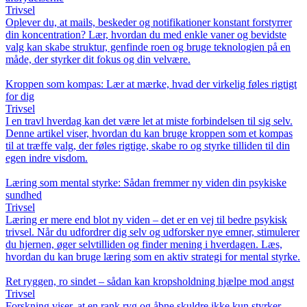
Trivsel
Oplever du, at mails, beskeder og notifikationer konstant forstyrrer
din koncentration? Lær, hvordan du med enkle vaner og bevidste
valg kan skabe struktur, genfinde roen og bruge teknologien på en
måde, der styrker dit fokus og din velvære.
Kroppen som kompas: Lær at mærke, hvad der virkelig føles rigtigt
for dig
Trivsel
I en travl hverdag kan det være let at miste forbindelsen til sig selv.
Denne artikel viser, hvordan du kan bruge kroppen som et kompas
til at træffe valg, der føles rigtige, skabe ro og styrke tilliden til din
egen indre visdom.
Læring som mental styrke: Sådan fremmer ny viden din psykiske
sundhed
Trivsel
Læring er mere end blot ny viden – det er en vej til bedre psykisk
trivsel. Når du udfordrer dig selv og udforsker nye emner, stimulerer
du hjernen, øger selvtilliden og finder mening i hverdagen. Læs,
hvordan du kan bruge læring som en aktiv strategi for mental styrke.
Ret ryggen, ro sindet – sådan kan kropsholdning hjælpe mod angst
Trivsel
Forskning viser, at en rank ryg og åbne skuldre ikke kun styrker