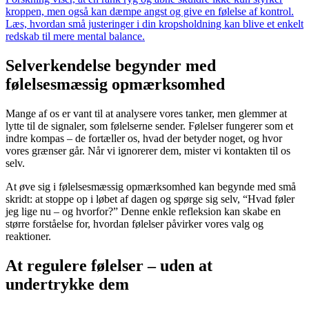
kroppen, men også kan dæmpe angst og give en følelse af kontrol.
Læs, hvordan små justeringer i din kropsholdning kan blive et enkelt
redskab til mere mental balance.
Selverkendelse begynder med
følelsesmæssig opmærksomhed
Mange af os er vant til at analysere vores tanker, men glemmer at
lytte til de signaler, som følelserne sender. Følelser fungerer som et
indre kompas – de fortæller os, hvad der betyder noget, og hvor
vores grænser går. Når vi ignorerer dem, mister vi kontakten til os
selv.
At øve sig i følelsesmæssig opmærksomhed kan begynde med små
skridt: at stoppe op i løbet af dagen og spørge sig selv, “Hvad føler
jeg lige nu – og hvorfor?” Denne enkle refleksion kan skabe en
større forståelse for, hvordan følelser påvirker vores valg og
reaktioner.
At regulere følelser – uden at
undertrykke dem