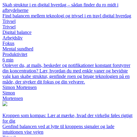
Skab struktur i en digital hverdag – sådan finder du ro midt i
afbrydelserne
Find balancen mellem teknologi og trivsel i en travl digital hverdag
Trivsel
Trivsel
Digital balance
Arbejdsliv
Fokus
Mental sundhed
Produktivitet
6 min
Oplever du, at mails, beskeder og notifikationer konstant forstyrrer
din koncentration? Lær, hvordan du med enkle vaner og bevidste
valg kan skabe struktur, genfinde roen og bruge teknologien på en
måde, der styrker dit fokus og din velvære.
Simon Mortensen
Simon
Mortensen
Kroppen som kompas: Lær at mærke, hvad der virkelig føles rigtigt
for dig
Genfind balancen ved at lytte til kroppens signaler og lade
intuitionen vise vejen