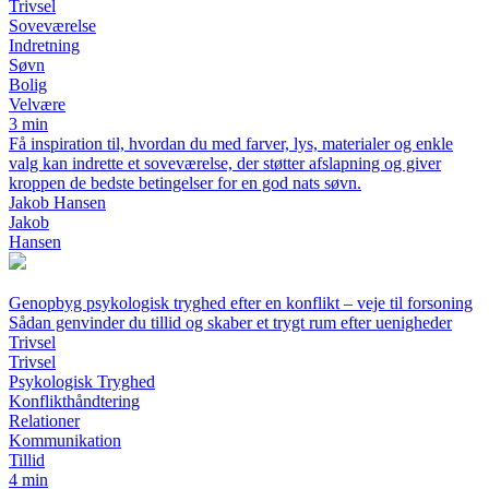
Trivsel
Soveværelse
Indretning
Søvn
Bolig
Velvære
3 min
Få inspiration til, hvordan du med farver, lys, materialer og enkle
valg kan indrette et soveværelse, der støtter afslapning og giver
kroppen de bedste betingelser for en god nats søvn.
Jakob Hansen
Jakob
Hansen
Genopbyg psykologisk tryghed efter en konflikt – veje til forsoning
Sådan genvinder du tillid og skaber et trygt rum efter uenigheder
Trivsel
Trivsel
Psykologisk Tryghed
Konflikthåndtering
Relationer
Kommunikation
Tillid
4 min