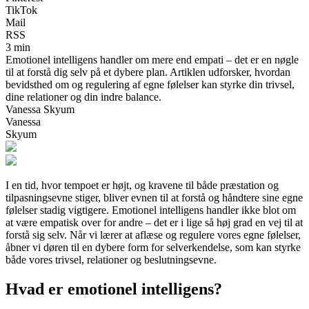
TikTok
Mail
RSS
3 min
Emotionel intelligens handler om mere end empati – det er en nøgle
til at forstå dig selv på et dybere plan. Artiklen udforsker, hvordan
bevidsthed om og regulering af egne følelser kan styrke din trivsel,
dine relationer og din indre balance.
Vanessa Skyum
Vanessa
Skyum
I en tid, hvor tempoet er højt, og kravene til både præstation og
tilpasningsevne stiger, bliver evnen til at forstå og håndtere sine egne
følelser stadig vigtigere. Emotionel intelligens handler ikke blot om
at være empatisk over for andre – det er i lige så høj grad en vej til at
forstå sig selv. Når vi lærer at aflæse og regulere vores egne følelser,
åbner vi døren til en dybere form for selverkendelse, som kan styrke
både vores trivsel, relationer og beslutningsevne.
Hvad er emotionel intelligens?