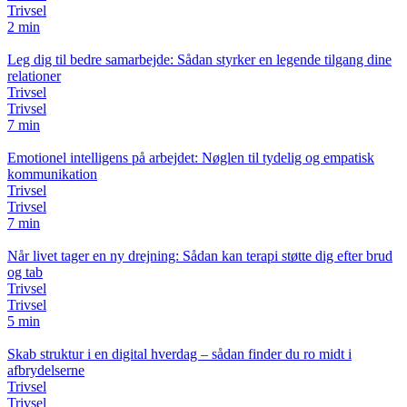
Trivsel
2 min
Leg dig til bedre samarbejde: Sådan styrker en legende tilgang dine
relationer
Trivsel
Trivsel
7 min
Emotionel intelligens på arbejdet: Nøglen til tydelig og empatisk
kommunikation
Trivsel
Trivsel
7 min
Når livet tager en ny drejning: Sådan kan terapi støtte dig efter brud
og tab
Trivsel
Trivsel
5 min
Skab struktur i en digital hverdag – sådan finder du ro midt i
afbrydelserne
Trivsel
Trivsel