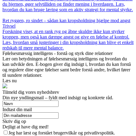
du hjernen, øger selvtilliden og finder mening i hverdagen. Læs,
hvordan du kan bruge læring som en aktiv strategi for mental styrke.
Ret ryggen, ro sindet – sådan kan kropsholdning hjælpe mod angst
Trivsel
Forskning viser, at en rank ryg og åbne skuldre ikke kun styrker
kroppen, men også kan dæmpe angst og give en følelse af kontrol.
Læs, hvordan små justeringer i din kropsholdning kan blive et enkelt
redskab til mere mental balance.
Følelsesmæssig intelligens - forstå og styrk dine relationer
Lær om betydningen af følelsesmæssig intelligens og hvordan du
kan udvikle den. E-bogen giver dig indsigt i, hvordan du kan forstå
og regulere dine egne følelser samt bedre forstå andre, hvilket fører
til sundere relationer.
Læs nu
Tilmeld dig vores nyhedsbrev
Din nye yndlingsmail – fyldt med indsigt og konkrete råd.
Indtast din mail
Skriv dig op
Dejligt at have dig med!
Jeg har læst og forstået brugervilkår og privatlivspolitik.