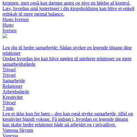
kroppen, men også kan dæmpe angst og give en følelse af kontrol.
Læs, hvordan små justeringer i din kropsholdning kan blive et enkelt
redskab til mere mental balance.
Hugo Iversen
Hugo
Iversen
Leg dig til bedre samarbejde: Sådan styrker en legende tilgang dine
relationer
Opdag hvordan leg kan blive nøglen til stærkere relationer og mere
samarbejdsglæde
Trivsel
Trivsel
Samarbejde
Relationer
Arbejdsglæde
Kreativitet
Trivsel
7 min
Leg er ikke kun for børn – den kan også styrke samarbejde, tillid og
kreativitet blandt voksne. Få indsigt i, hvordan en legende tilgang
kan skabe bedre relationer både på arbejdet og i privatlivet.
Vanessa Skyum
Vanessa