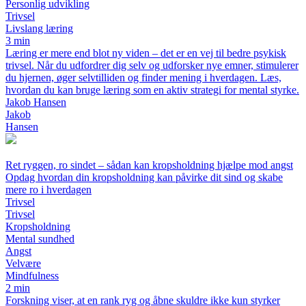
Personlig udvikling
Trivsel
Livslang læring
3 min
Læring er mere end blot ny viden – det er en vej til bedre psykisk
trivsel. Når du udfordrer dig selv og udforsker nye emner, stimulerer
du hjernen, øger selvtilliden og finder mening i hverdagen. Læs,
hvordan du kan bruge læring som en aktiv strategi for mental styrke.
Jakob Hansen
Jakob
Hansen
Ret ryggen, ro sindet – sådan kan kropsholdning hjælpe mod angst
Opdag hvordan din kropsholdning kan påvirke dit sind og skabe
mere ro i hverdagen
Trivsel
Trivsel
Kropsholdning
Mental sundhed
Angst
Velvære
Mindfulness
2 min
Forskning viser, at en rank ryg og åbne skuldre ikke kun styrker