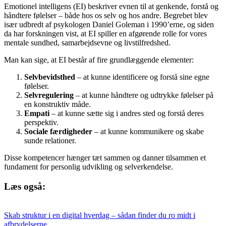
Emotionel intelligens (EI) beskriver evnen til at genkende, forstå og
håndtere følelser – både hos os selv og hos andre. Begrebet blev
især udbredt af psykologen Daniel Goleman i 1990’erne, og siden
da har forskningen vist, at EI spiller en afgørende rolle for vores
mentale sundhed, samarbejdsevne og livstilfredshed.
Man kan sige, at EI består af fire grundlæggende elementer:
Selvbevidsthed
– at kunne identificere og forstå sine egne
følelser.
Selvregulering
– at kunne håndtere og udtrykke følelser på
en konstruktiv måde.
Empati
– at kunne sætte sig i andres sted og forstå deres
perspektiv.
Sociale færdigheder
– at kunne kommunikere og skabe
sunde relationer.
Disse kompetencer hænger tæt sammen og danner tilsammen et
fundament for personlig udvikling og selverkendelse.
Læs også:
Skab struktur i en digital hverdag – sådan finder du ro midt i
afbrydelserne