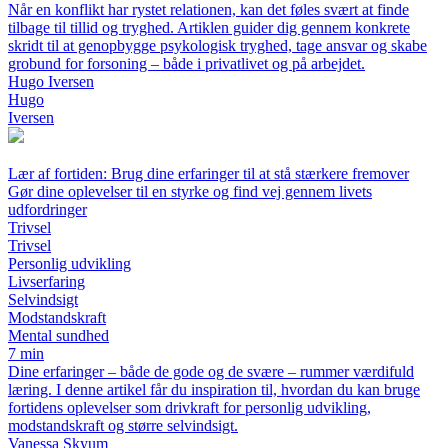
Når en konflikt har rystet relationen, kan det føles svært at finde
tilbage til tillid og tryghed. Artiklen guider dig gennem konkrete
skridt til at genopbygge psykologisk tryghed, tage ansvar og skabe
grobund for forsoning – både i privatlivet og på arbejdet.
Hugo Iversen
Hugo
Iversen
Lær af fortiden: Brug dine erfaringer til at stå stærkere fremover
Gør dine oplevelser til en styrke og find vej gennem livets
udfordringer
Trivsel
Trivsel
Personlig udvikling
Livserfaring
Selvindsigt
Modstandskraft
Mental sundhed
7 min
Dine erfaringer – både de gode og de svære – rummer værdifuld
læring. I denne artikel får du inspiration til, hvordan du kan bruge
fortidens oplevelser som drivkraft for personlig udvikling,
modstandskraft og større selvindsigt.
Vanessa Skyum