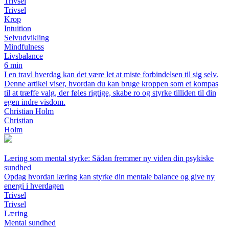
Trivsel
Trivsel
Krop
Intuition
Selvudvikling
Mindfulness
Livsbalance
6 min
I en travl hverdag kan det være let at miste forbindelsen til sig selv.
Denne artikel viser, hvordan du kan bruge kroppen som et kompas
til at træffe valg, der føles rigtige, skabe ro og styrke tilliden til din
egen indre visdom.
Christian Holm
Christian
Holm
Læring som mental styrke: Sådan fremmer ny viden din psykiske
sundhed
Opdag hvordan læring kan styrke din mentale balance og give ny
energi i hverdagen
Trivsel
Trivsel
Læring
Mental sundhed