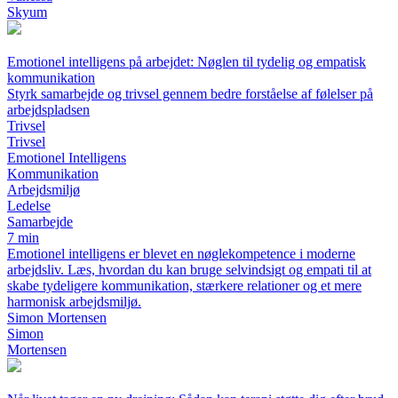
Skyum
Emotionel intelligens på arbejdet: Nøglen til tydelig og empatisk
kommunikation
Styrk samarbejde og trivsel gennem bedre forståelse af følelser på
arbejdspladsen
Trivsel
Trivsel
Emotionel Intelligens
Kommunikation
Arbejdsmiljø
Ledelse
Samarbejde
7 min
Emotionel intelligens er blevet en nøglekompetence i moderne
arbejdsliv. Læs, hvordan du kan bruge selvindsigt og empati til at
skabe tydeligere kommunikation, stærkere relationer og et mere
harmonisk arbejdsmiljø.
Simon Mortensen
Simon
Mortensen