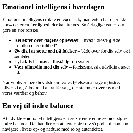
Emotionel intelligens i hverdagen
Emotionel intelligens er ikke en egenskab, man enten har eller ikke
har – det er en færdighed, der kan trænes. Små daglige vaner kan
gøre en stor forskel:
Reflektér over dagens oplevelser
– hvad udløste glæde,
irritation eller stolthed?
Øv dig i at sætte ord på følelser
– både over for dig selv og i
samtaler.
Lyt aktivt
– prøv at forstå, før du svarer.
Vær tålmodig med dig selv
– følelsesmæssig udvikling tager
tid.
Når vi bliver mere bevidste om vores følelsesmæssige mønstre,
bliver vi også bedre til at træffe valg, der stemmer overens med
vores værdier og behov.
En vej til indre balance
At udvikle emotionel intelligens er i sidste ende en rejse mod større
indre balance. Det handler om at kende sig selv så godt, at man kan
navigere i livets op- og nedture med ro og autenticitet.