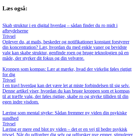
Læs også:
Skab struktur i en digital hverdag – sådan finder du ro midt i
afbrydelserne
Trivsel
Oplever du, at mails, beskeder og notifikationer konstant forstyrrer
din koncentration? Lær, hvordan du med enkle vaner og bevidste
valg kan skabe struktur, genfinde roen og bruge teknologien på en
måde, der styrker dit fokus og din velvære.
Kroppen som kompas: Lær at mærke, hvad der virkelig føles rigtigt
for dig
Trivsel
I en travl hverdag kan det være let at miste forbindelsen til sig selv.
Denne artikel viser, hvordan du kan bruge kroppen som et kompas
til at træffe valg, der føles rigtige, skabe ro og styrke tilliden til din
egen indre visdom.
Læring som mental styrke: Sådan fremmer ny viden din psykiske
sundhed
Trivsel
Læring er mere end blot ny viden – det er en vej til bedre psykisk
trivsel. Når du udfordrer dig selv og udforsker nye emner, stimulerer