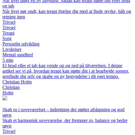
Når livet tager en ny drejning: Sådan kan terapi støtte dig efter brud
og tab
Når livet gør ondt, kan terapi hjælpe dig med at finde styrke, håb og
retning igen
Trivsel
Trivsel
Terapi
Sorg
Personlig udvikling
Livskriser
Mental sundhed
5 min
Et brud eller et tab kan vende op og ned på tilværelsen. I denne
artikel ser vi på, hvordan terapi kan støtte dig i at bearbejde sorgen,
genfinde dig selv og skabe en ny begyndelse i dit eget tempo.
Christian Holm
Christian
Holm
Skab ro i soveværelset – indretning der støtter afslapning og god
søvn
Skab et harmonisk soveværelse, der fremmer ro, balance og bedre
søvn
Trivsel