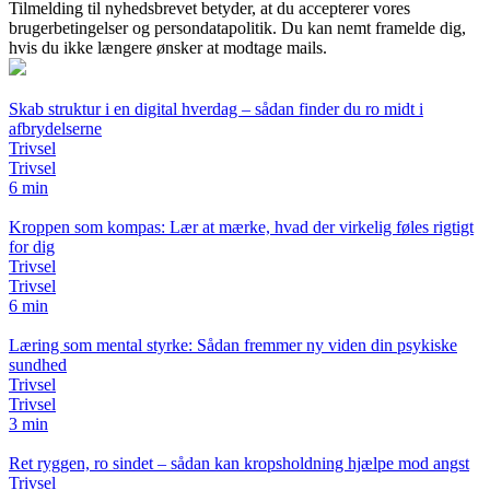
Tilmelding til nyhedsbrevet betyder, at du accepterer vores
brugerbetingelser og persondatapolitik. Du kan nemt framelde dig,
hvis du ikke længere ønsker at modtage mails.
Skab struktur i en digital hverdag – sådan finder du ro midt i
afbrydelserne
Trivsel
Trivsel
6 min
Kroppen som kompas: Lær at mærke, hvad der virkelig føles rigtigt
for dig
Trivsel
Trivsel
6 min
Læring som mental styrke: Sådan fremmer ny viden din psykiske
sundhed
Trivsel
Trivsel
3 min
Ret ryggen, ro sindet – sådan kan kropsholdning hjælpe mod angst
Trivsel